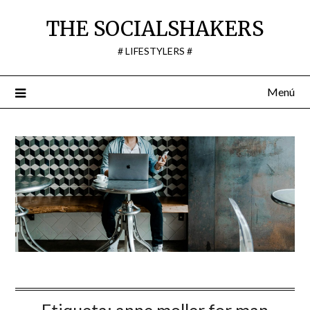
Saltar
THE SOCIALSHAKERS
al
contenido
# LIFESTYLERS #
Menú