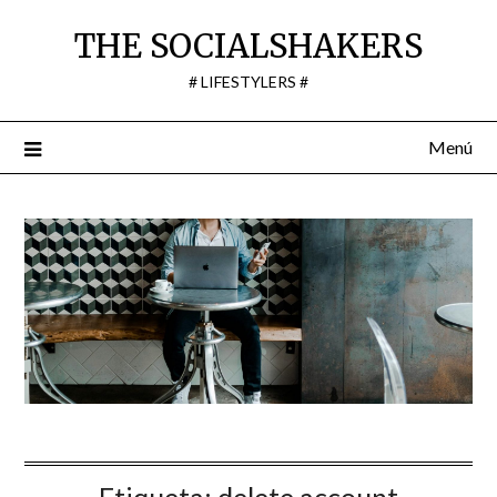
Saltar
THE SOCIALSHAKERS
al
contenido
# LIFESTYLERS #
Menú