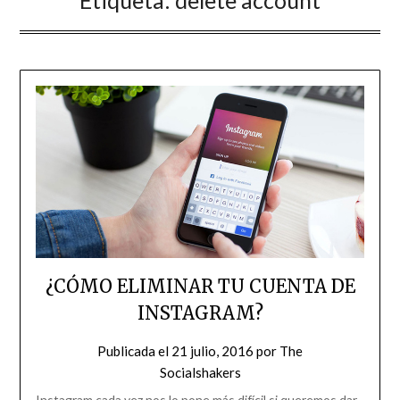
Etiqueta:
delete account
¿CÓMO ELIMINAR TU CUENTA DE
INSTAGRAM?
Publicada el
21 julio, 2016
por
The
Socialshakers
Instagram cada vez nos lo pone más difícil si queremos dar