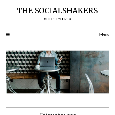
Saltar
THE SOCIALSHAKERS
al
contenido
# LIFESTYLERS #
Menú