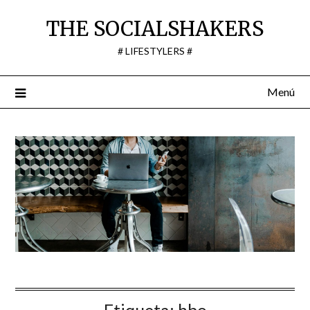
Saltar
THE SOCIALSHAKERS
al
contenido
# LIFESTYLERS #
Menú