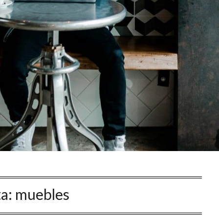
ta:
muebles