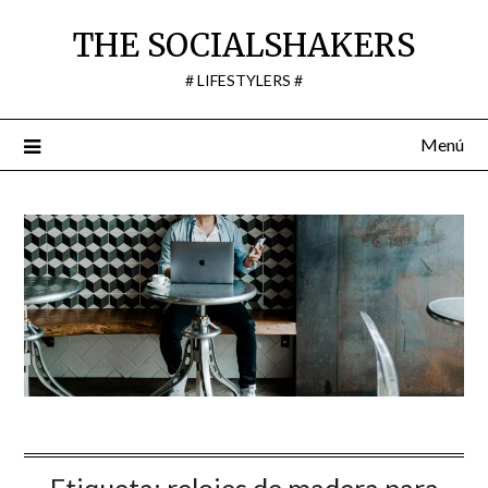
Saltar
THE SOCIALSHAKERS
al
contenido
# LIFESTYLERS #
Menú