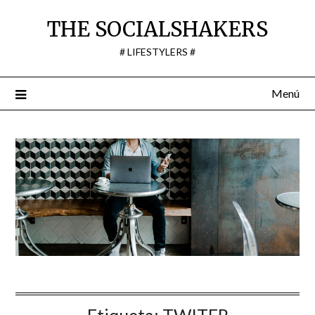
Saltar
THE SOCIALSHAKERS
al
contenido
# LIFESTYLERS #
Menú