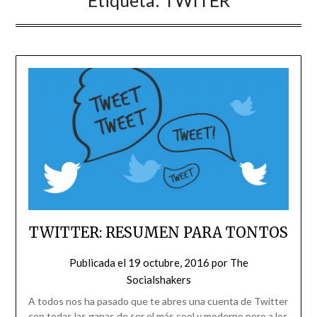
Etiqueta:
TWITER
TWITTER: RESUMEN PARA TONTOS
Publicada el
19 octubre, 2016
por
The
Socialshakers
A todos nos ha pasado que te abres una cuenta de Twitter
con todas las ganas de ser el más cool y moderno pero a los