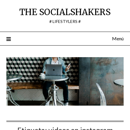
Saltar
THE SOCIALSHAKERS
al
contenido
# LIFESTYLERS #
Menú