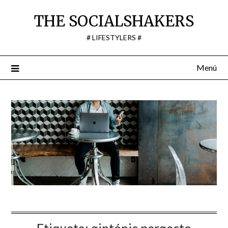
Saltar
THE SOCIALSHAKERS
al
contenido
# LIFESTYLERS #
Menú