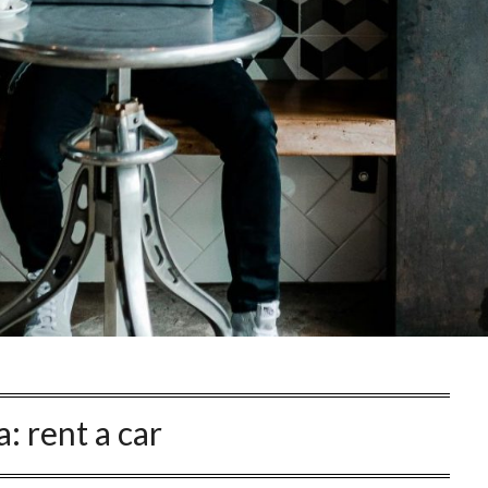
a:
rent a car