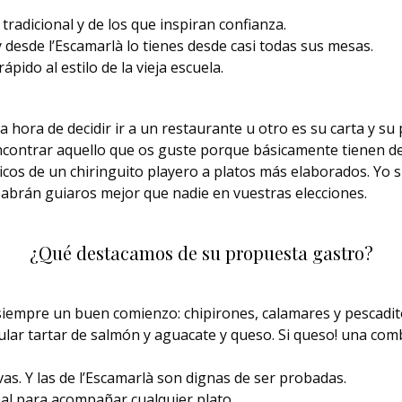
tradicional y de los que inspiran confianza.
 desde l’Escamarlà lo tienes desde casi todas sus mesas.
ápido al estilo de la vieja escuela.
a hora de decidir ir a un restaurante u otro es su carta y s
contrar aquello que os guste porque básicamente tienen de 
icos de un chiringuito playero a platos más elaborados. Yo 
abrán guiaros mejor que nadie en vuestras elecciones.
¿Qué destacamos de su propuesta gastro?
 siempre un buen comienzo: chipirones, calamares y pescadito
ar tartar de salmón y aguacate y queso. Si queso! una com
as. Y las de l’Escamarlà son dignas de ser probadas.
al para acompañar cualquier plato.