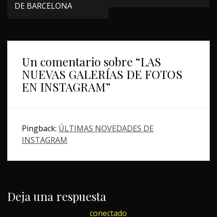
entradas
DE BARCELONA
Un comentario sobre “
LAS
NUEVAS GALERÍAS DE FOTOS
EN INSTAGRAM
”
Pingback:
ÚLTIMAS NOVEDADES DE
INSTAGRAM
Deja una respuesta
Lo siento, debes estar
conectado
para publicar un