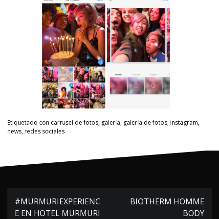
Etiquetado con
carrusel de fotos
,
galería
,
galería de fotos
,
instagram
,
news
,
redes sociales
Navegación
#MURMURIEXPERIENC
BIOTHERM HOMME
de
E EN HOTEL MURMURI
BODY