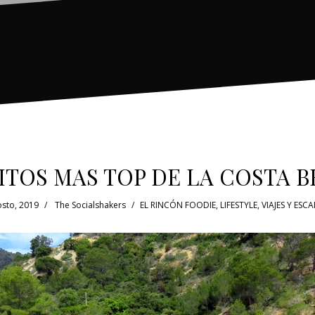
ITOS MAS TOP DE LA COSTA 
osto, 2019
The Socialshakers
EL RINCÓN FOODIE
,
LIFESTYLE
,
VIAJES Y ESC