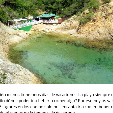
uién menos tiene unos días de vacaciones. La playa siempre
uito dónde poder ir a beber o comer algo? Por eso hoy os va
 lugares en los que no solo nos encanta ir a comer, beber o
ir, al menos en la temporada de verano.