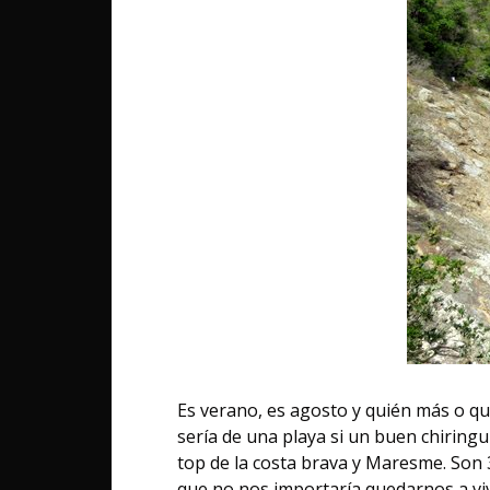
Es verano, es agosto y quién más o q
sería de una playa si un buen chiring
top de la costa brava y Maresme. Son 3
que no nos importaría quedarnos a viv